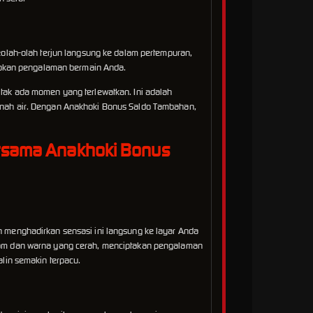
olah-olah terjun langsung ke dalam pertempuran,
dupkan pengalaman bermain Anda.
tak ada momen yang terlewatkan. Ini adalah
anah air. Dengan Anakhoki Bonus Saldo Tambahan,
Bersama Anakhoki Bonus
 menghadirkan sensasi ini langsung ke layar Anda
 tajam dan warna yang cerah, menciptakan pengalaman
lin semakin terpacu.