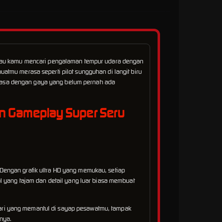
lau kamu mencari pengalaman tempur udara dengan
atmu merasa seperti pilot sungguhan di langit biru
gkasa dengan gaya yang belum pernah ada
n Gameplay Super Seru
 Dengan grafik ultra HD yang memukau, setiap
yang tajam dan detail yang luar biasa membuat
hari yang memantul di sayap pesawatmu, tampak
inya.