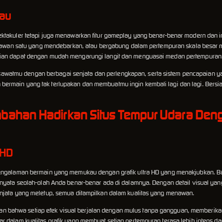
kau
ektakuler tetapi juga menawarkan fitur gameplay yang benar-benar modern dan
 lawan satu yang mendebarkan, atau bergabung dalam pertempuran skala besar mel
lian dapat dengan mudah mengarungi langit dan menguasai medan pertempuran
atmu dengan berbagai senjata dan perlengkapan, serta sistem pencapaian y
rmain yang tak terlupakan dan membuatmu ingin kembali lagi dan lagi. Bersiapl
ahan Hadirkan Situs Tempur Udara Denga
 HD
engalaman bermain yang memukau dengan grafik ultra HD yang menakjubkan. Baya
nyata seolah-olah Anda benar-benar ada di dalamnya. Dengan detail visual yan
njata yang meletup, semua ditampilkan dalam kualitas yang menawan.
stikan bahwa setiap efek visual berjalan dengan mulus tanpa gangguan, memberik
 dalam kualitas grafik yang membuat setiap pertempuran terasa lebih intens da