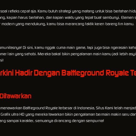
al refleks cepat aja. Kamu butuh strategi yang matang untuk bisa bertahan hidup
g, kapan harus bertahan, dan kapan waktu yang tepat buat sembunyi. Elemen stra
ur modern yang mendukung, kamu bisa merancang taktik keren bareng tim kamu.
 komunitasnya! Di sini, kamu nggak cuma main game, tapi juga bisa ngerasain ke
mer lain yang sehobi. Mereka bakal bikin pengalaman main kamu jadi lebih asyik
i!
kini Hadir Dengan Battleground Royale Te
Ditawarkan
enawarkan Battleground Royale terbesar di Indonesia, Situs Kami telah menjadi
 Grafik ultra HD yang mereka tawarkan bikin pengalaman bermain makin seru dan
perang sampai karakter, semuanya dirancang dengan sempurna!