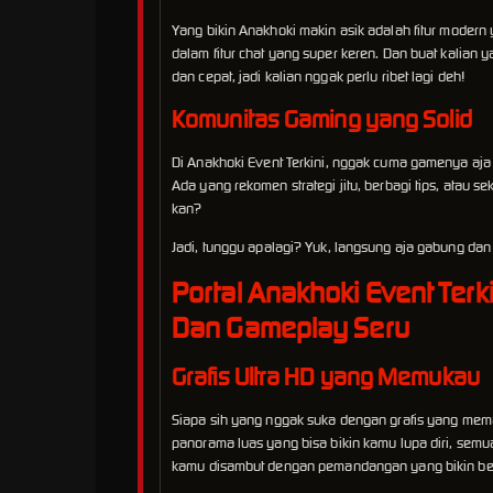
Yang bikin Anakhoki makin asik adalah fitur modern
dalam fitur chat yang super keren. Dan buat kalian
dan cepat, jadi kalian nggak perlu ribet lagi deh!
Komunitas Gaming yang Solid
Di Anakhoki Event Terkini, nggak cuma gamenya aja y
Ada yang rekomen strategi jitu, berbagi tips, atau 
kan?
Jadi, tunggu apalagi? Yuk, langsung aja gabung dan
Portal Anakhoki Event Ter
Dan Gameplay Seru
Grafis Ultra HD yang Memukau
Siapa sih yang nggak suka dengan grafis yang meman
panorama luas yang bisa bikin kamu lupa diri, sem
kamu disambut dengan pemandangan yang bikin be