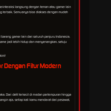
berinteraksi langsung dengan teman atau gamer lain
yang terbaik. Semuanya bisa diakses dengan mudah
 bareng gamer lain dari seluruh penjuru Indonesia.
n game jadi lebih hidup dan menyenangkan, setuju
ini!
ar Dengan Fitur Modern
ka. Dari detil terkecil di medan pertempuran hingga
gin aja, setiap kali kamu mendarat dari pesawat,