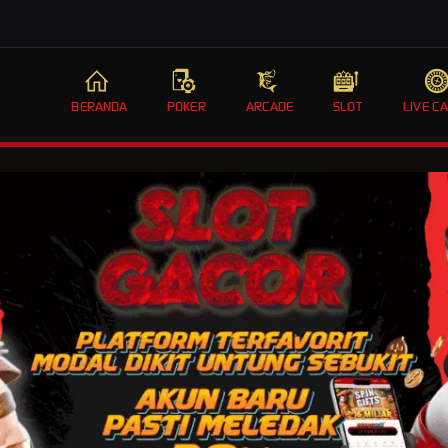
BERANDA
POKER
ARCADE
SLOT
LIVE C