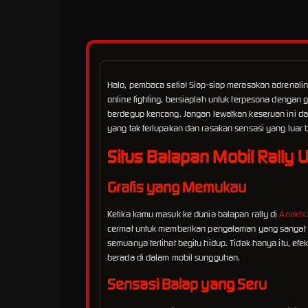
Halo, pembaca setia! Siap-siap merasakan adrenali
online fighting, bersiaplah untuk terpesona dengan
berdegup kencang. Jangan lewatkan keseruan ini d
yang tak terlupakan dan rasakan sensasi yang luar b
Situs Balapan Mobil Rally 
Grafis yang Memukau
Ketika kamu masuk ke dunia balapan rally di
Anakho
cermat untuk memberikan pengalaman yang sangat nya
semuanya terlihat begitu hidup. Tidak hanya itu,
berada di dalam mobil sungguhan.
Sensasi Balap yang Seru