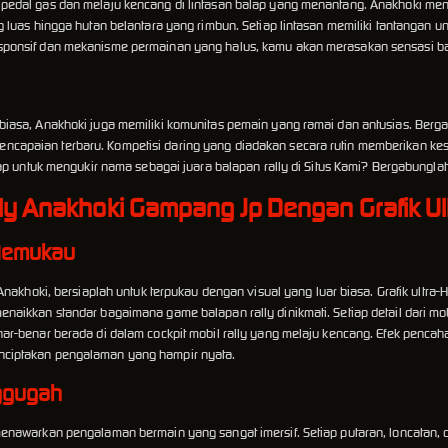
edal gas dan melaju kencang di lintasan balap yang menantang. Anakhoki mena
luas hingga hutan belantara yang rimbun. Setiap lintasan memiliki tantangan uni
onsif dan mekanisme permainan yang halus, kamu akan merasakan sensasi bal
iasa, Anakhoki juga memiliki komunitas pemain yang ramai dan antusias. Be
an pencapaian terbaru. Kompetisi daring yang diadakan secara rutin memberikan
ap untuk mengukir nama sebagai juara balapan rally di Situs Kami? Bergabungl
lly Anakhoki Gampang Jp Dengan Grafik Ul
 Memukau
nakhoki, bersiaplah untuk terpukau dengan visual yang luar biasa. Grafik ultra-
ikkan standar bagaimana game balapan rally dinikmati. Setiap detail dari mobil
r-benar berada di dalam cockpit mobil rally yang melaju kencang. Efek pencah
ciptakan pengalaman yang hampir nyata.
ggugah
nawarkan pengalaman bermain yang sangat imersif. Setiap putaran, loncatan, 