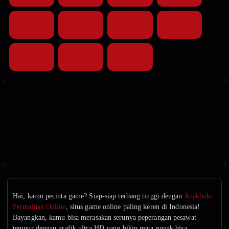
Hai, kamu pecinta game? Siap-siap terbang tinggi dengan
Anakhoki
Permainan Online
, situs game online paling keren di Indonesia!
Bayangkan, kamu bisa merasakan serunya peperangan pesawat
tempur dengan grafik ultra HD yang bikin mata nggak bisa