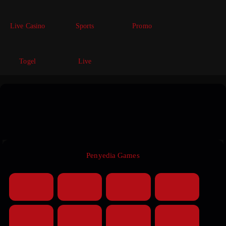
LiveChat
Live Casino
Sports
Promo
Unduh APK
Togel
Live
Penyedia Games