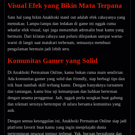
Visual Efek yang Bikin Mata Terpana
Satu hal yang bikin Anakhoki stand out adalah efek cahayanya yang
memukau. Lampu-lampu dan ledakan di game ini nggak cuma
sekadar efek visual, tapi juga menambah adrenalin buat kamu yang
bermain. Dari kilatan cahaya saat peluru dilepaskan sampai warna-
warni di langit saat matahari terbenam, semuanya membuat
pengalaman bermain jadi lebih seru.
Komunitas Gamer yang Solid
Di Anakhoki Permainan Online, kamu bukan cuma main sendirian.
Ada komunitas gamer yang solid dan friendly, siap berbagi tips dan
trik buat nambah skill terbang kamu. Dengan banyaknya turnamen
dan tantangan, kamu bisa uji kemampuan dan bahkan berteman
dengan sesama penggemar. Jadi, nggak perlu sungkan buat gabung
dan nikmati serunya bertempur di udara bersama komunitas yang
asik.
Dengan semua keunggulan ini, Anakhoki Permainan Online siap jadi
platform favorit buat kamu yang ingin menjelajahi dunia
pertempuran pesawat tempur terbesar. Yuk, buruan bergabung dan