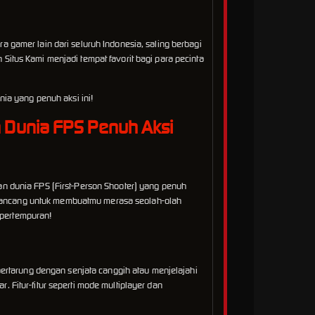
 gamer lain dari seluruh Indonesia, saling berbagi
itus Kami menjadi tempat favorit bagi para pecinta
nia yang penuh aksi ini!
n Dunia FPS Penuh Aksi
an dunia FPS (First-Person Shooter) yang penuh
 dirancang untuk membuatmu merasa seolah-olah
 pertempuran!
bertarung dengan senjata canggih atau menjelajahi
Fitur-fitur seperti mode multiplayer dan