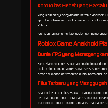
Komunitas Hebat yang Bersatu
Yang lebih menyenangkan dari bermain Anakhoki Plat
tips, dan bahkan membentuk tim untuk menaklukkan t
Roblox.
Jadi, siapkah kamu menjadi bagian dari petualangan
Roblox Game Anakhoki Plat
Dunia FPS yang Menegangkan
Kamu siap untuk merasakan adrenalin tingkat tingg
aksi. Di sini, kamu bisa merasakan sensasi bertaru
berada di medan pertempuran nyata. Kombinasikan 
Fitur Terbaru yang Menggugah 
Anakhoki Platform Situs Maxwin tidak hanya menonjo
peta baru yang penuh tantangan? Semuanya tersedia!
leaderboard global juga menambah semangat bersa