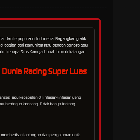
esar dan terpopuler di Indonesia! Bayangkan grafik
adi bagian dari komunitas seru dengan bahasa gaul
i kenapa Situs Kami jadi buah bibir di kalangan
 Dunia Racing Super Luas
ensasi adu kecepatan di lintasan-lintasan yang
mu berdegup kencang. Tidak hanya tentang
 trek memberikan tantangan dan pengalaman unik.