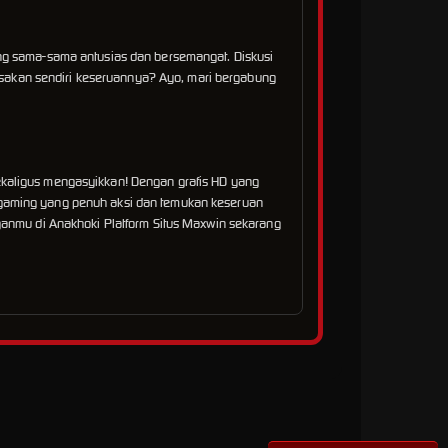
ang sama-sama antusias dan bersemangat. Diskusi
erasakan sendiri keseruannya? Ayo, mari bergabung
sekaligus mengasyikkan! Dengan grafis HD yang
n gaming yang penuh aksi dan temukan keseruan
nganmu di Anakhoki Platform Situs Maxwin sekarang