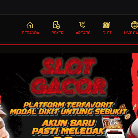
BERANDA
POKER
ARCADE
SLOT
LIVE C