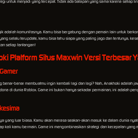
gi untuk menjadi yang tercepat. Tidak ada balapan yang sama karena setiap lin
ik adalah komunitasnya. Kamu bisa bergabung dengan pemain lain untuk berko
ang selalu terupdate, kamu bisa tahu siapa yang paling jago dan tentunya, kes
n setiap tantangan!
i Platform Situs Maxwin Versi Terbesar 
 Gamer
 benar-benar membuatmu ingin kembali lagi dan lagi? Nah, Anakhoki adalah 
madona di dunia Roblox. Game ini bukan hanya sekadar permainan; ini adalah 
kesima
knya yang luar biasa. Kamu akan merasa seakan-akan masuk ke dalam dunia nyat
tiap kali kamu bermain. Game ini mengombinasikan strategi dan kecepatan yan