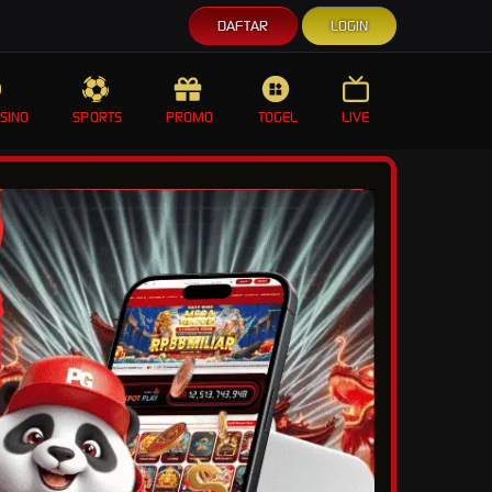
DAFTAR
LOGIN
ASINO
SPORTS
PROMO
TOGEL
LIVE