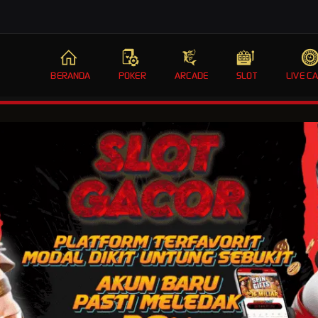
BERANDA
POKER
ARCADE
SLOT
LIVE C