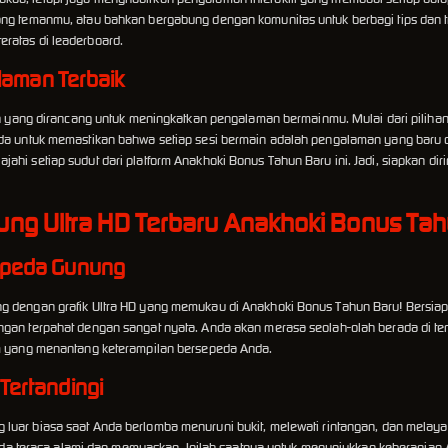
ang temanmu, atau bahkan bergabung dengan komunitas untuk berbagi tips dan t
ratas di leaderboard.
alaman Terbaik
gih yang dirancang untuk meningkatkan pengalaman bermainmu. Mulai dari pilihan
 ada untuk memastikan bahwa setiap sesi bermain adalah pengalaman yang baru
hi setiap sudut dari platform Anakhoki Bonus Tahun Baru ini. Jadi, siapkan dir
ung Ultra HD Terbaru Anakhoki Bonus Ta
epeda Gunung
g dengan grafik Ultra HD yang memukau di Anakhoki Bonus Tahun Baru! Bersiap
ungan terpahat dengan sangat nyata. Anda akan merasa seolah-olah berada di
am yang menantang keterampilan bersepeda Anda.
Tertandingi
 luar biasa saat Anda berlomba menuruni bukit, melewati rintangan, dan melaya
an Anda terasa alami dan memuaskan. Inilah saatnya untuk menunjukkan keberani