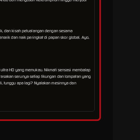
rik, dan kisah petualangan dengan sesama
ik dan naik peringkat di papan skor global. Ayo,
k ultra HD yang memukau. Nikmati sensasi membalap
rasakan serunya setiap tikungan dan lompatan yang
di, tunggu apa lagi? Nyalakan mesinnya dan