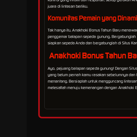
juara di lintasan berliku.
Komunitas Pemain yang Dinami
Tak hanya itu, Anakhoki Bonus Tahun Baru menawark
penggemar balapan sepeda gunung. Bergabunglah da
siapkan sepeda Anda dan bergabunglah di Situs Kam
Anakhoki Bonus Tahun Ba
Ayo, pejuang balapan sepeda gunung! Dengan Situs 
yang belum pernah kamu rasakan sebelumnya dan tan
menantang. Bersiaplah untuk mengguncang lintasan 
melesatlah menuju kemenangan dengan Anakhoki B