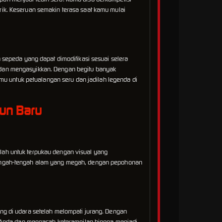
rik. Keseruan semakin terasa saat kamu mulai
 sepeda yang dapat dimodifikasi sesuai selera
 dan mengasyikkan. Dengan begitu banyak
imu untuk petualangan seru dan jadilah legenda di
hun Baru
lah untuk terpukau dengan visual yang
 tengah-tengah alam yang megah, dengan pepohonan
ng di udara setelah melompati jurang. Dengan
an Anda dan mengasah keterampilan hingga menjadi