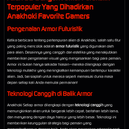
Terpopuler Yang Dihadirkan
Anakhoki Favorite Gamers
Pengenalan Armor Futuristik
Ketika berbicara tentang pertempuran alien di Anakhoki, salah satu fitur
yang paling mencolok adalah
armor futuristik
yang digunakan oleh
para alien. Desainnya yang canggih dan estetika yang menakjubkan
memberikan pengalaman visual yang mengesankan bagi para pemain.
Armor ini bukan hanya sekadar hiasan—mereka dilengkapi dengan
teknologi mutakhir yang meningkatkan kemampuan bertempur karakter
alien. Jadi, bersiaplah untuk merasa seperti memasuki dunia masa
depan setiap kali Anda memulai permainan!
Teknologi Canggih di Balik Armor
Anakhoki Setiap armor dilengkapi dengan
teknologi canggih
yang
memungkinkan alien untuk bergerak lebih cepat, bertahan lebih lama,
dan menyerang dengan daya hancur yang lebih besar. Teknologi ini
memberikan keunggulan strategis bagi pemain yang