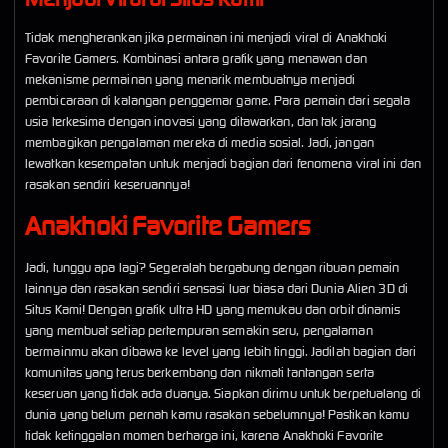
Tidak mengherankan jika permainan ini menjadi viral di Anakhoki
Favorite Gamers. Kombinasi antara grafik yang menawan dan
mekanisme permainan yang menarik membuatnya menjadi
pembicaraan di kalangan penggemar game. Para pemain dari segala
usia terkesima dengan inovasi yang ditawarkan, dan tak jarang
membagikan pengalaman mereka di media sosial. Jadi, jangan
lewatkan kesempatan untuk menjadi bagian dari fenomena viral ini dan
rasakan sendiri keseruannya!
Anakhoki Favorite Gamers
Jadi, tunggu apa lagi? Segeralah bergabung dengan ribuan pemain
lainnya dan rasakan sendiri sensasi luar biasa dari Dunia Alien 3D di
Situs Kami! Dengan grafik ultra HD yang memukau dan orbit dinamis
yang membuat setiap pertempuran semakin seru, pengalaman
bermainmu akan dibawa ke level yang lebih tinggi. Jadilah bagian dari
komunitas yang terus berkembang dan nikmati tantangan serta
keseruan yang tidak ada duanya. Siapkan dirimu untuk berpetualang di
dunia yang belum pernah kamu rasakan sebelumnya! Pastikan kamu
tidak ketinggalan momen berharga ini, karena Anakhoki Favorite