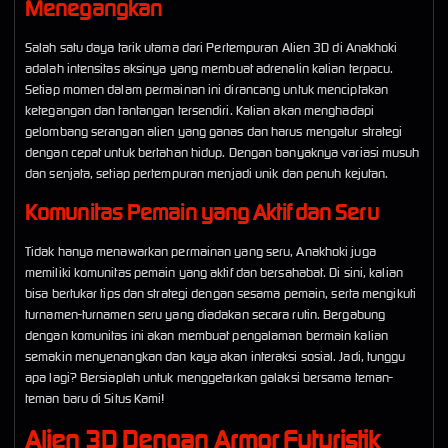
Menegangkan
Salah satu daya tarik utama dari Pertempuran Alien 3D di Anakhoki
adalah intensitas aksinya yang membuat adrenalin kalian terpacu.
Setiap momen dalam permainan ini dirancang untuk menciptakan
ketegangan dan tantangan tersendiri. Kalian akan menghadapi
gelombang serangan alien yang ganas dan harus mengatur strategi
dengan cepat untuk bertahan hidup. Dengan banyaknya variasi musuh
dan senjata, setiap pertempuran menjadi unik dan penuh kejutan.
Komunitas Pemain yang Aktif dan Seru
Tidak hanya menawarkan permainan yang seru, Anakhoki juga
memiliki komunitas pemain yang aktif dan bersahabat. Di sini, kalian
bisa bertukar tips dan strategi dengan sesama pemain, serta mengikuti
turnamen-turnamen seru yang diadakan secara rutin. Bergabung
dengan komunitas ini akan membuat pengalaman bermain kalian
semakin menyenangkan dan kaya akan interaksi sosial. Jadi, tunggu
apa lagi? Bersiaplah untuk menggetarkan galaksi bersama teman-
teman baru di Situs Kami!
Alien 3D Dengan Armor Futuristik