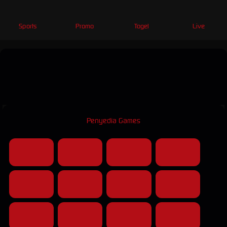
LiveChat
Sports
Promo
Togel
Live
Unduh APK
Penyedia Games