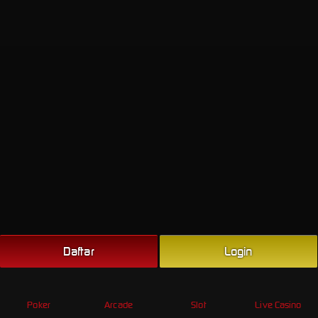
Beranda
Poker
Arcade
Slot
Live Casino
Sports
Promo
Togel
Live
Daftar
Login
Whatsapp
Poker
Arcade
Slot
Live Casino
Telegram