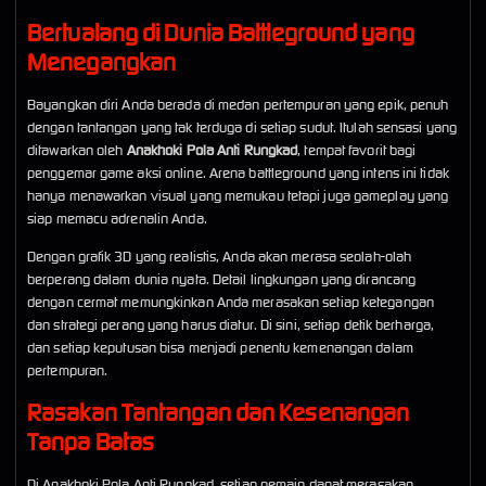
Bertualang di Dunia Battleground yang
Menegangkan
Bayangkan diri Anda berada di medan pertempuran yang epik, penuh
dengan tantangan yang tak terduga di setiap sudut. Itulah sensasi yang
ditawarkan oleh
Anakhoki Pola Anti Rungkad
, tempat favorit bagi
penggemar game aksi online. Arena battleground yang intens ini tidak
hanya menawarkan visual yang memukau tetapi juga gameplay yang
siap memacu adrenalin Anda.
Dengan grafik 3D yang realistis, Anda akan merasa seolah-olah
berperang dalam dunia nyata. Detail lingkungan yang dirancang
dengan cermat memungkinkan Anda merasakan setiap ketegangan
dan strategi perang yang harus diatur. Di sini, setiap detik berharga,
dan setiap keputusan bisa menjadi penentu kemenangan dalam
pertempuran.
Rasakan Tantangan dan Kesenangan
Tanpa Batas
Di Anakhoki Pola Anti Rungkad, setiap pemain dapat merasakan