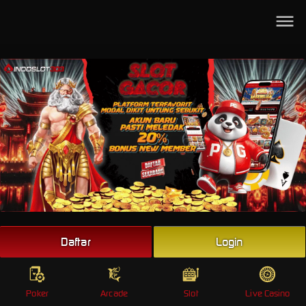
Beranda
Poker
Arcade
Slot
Live Casino
Sports
Promo
Togel
Live
Daftar
Login
Whatsapp
Poker
Arcade
Slot
Live Casino
Telegram