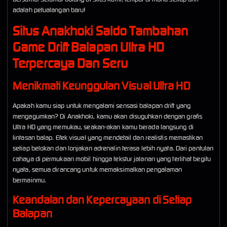
adalah petualangan baru!
Situs Anakhoki Saldo Tambahan
Game Drift Balapan Ultra HD
Terpercaya Dan Seru
Menikmati Keunggulan Visual Ultra HD
Apakah kamu siap untuk mengalami sensasi balapan drift yang
mengagumkan? Di Anakhoki, kamu akan disuguhkan dengan grafis
Ultra HD yang memukau, seakan-akan kamu berada langsung di
lintasan balap. Efek visual yang mendetail dan realistis memastikan
setiap belokan dan lonjakan adrenalin terasa lebih nyata. Dari pantulan
cahaya di permukaan mobil hingga tekstur jalanan yang terlihat begitu
nyata, semua dirancang untuk memaksimalkan pengalaman
bermainmu.
Keandalan dan Kepercayaan di Setiap
Balapan